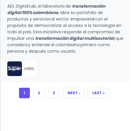
ADL Digital Lab, el laboratorio de
transformación
digital 100% colombiano
, abre su portafolio de
productos y servicios al sector empresarial con el
propósito de democratizar el acceso a la tecnología en
todo el país. Esta iniciativa responde al compromiso de
impulsar una
transformación digital multisectorial
, que
considera y entiende al colombiano primero como
persona y después como usuario.
CURRENT PAGE
PAGE
PAGE
NEXT PAGE
LAST PAGE
1
2
3
NEXT ›
LAST »